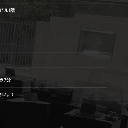
ビル1階
歩7分
さい。）